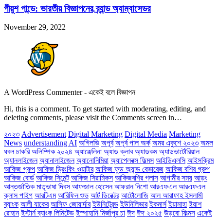
পীয়ুশ পান্ডে: ভারতীয় বিজ্ঞাপনের ব্র্যান্ড অ্যাম্বাসেডর
November 29, 2022
A WordPress Commenter
-
একেই বলে বিজ্ঞাপন
Hi, this is a comment. To get started with moderating, editing, and
deleting comments, please visit the Comments screen in…
২০২৩
Advertisement
Digital Marketing
Digital Media
Marketing
News
understanding AI
অগিলভি
অপূর্ব
অপূর্ব পাল অর্ক
অমর একুশে ২০২৩
অমল
ধবল চাকরি
অলিম্পিক ২০২৪
অ্যাঞ্জেলিনা
অ্যাড ক্লাব
অ্যাডকম
অ্যাডভার্টোরিয়াল
অ্যানলাইজেন
অ্যানালাইজেন
অ্যানোনিমিয়া
অ্যাপেলবক্স ফিল্মস
আইডিএলসি
আইসক্রিম
আকিজ গ্রুপ
আকিজ ড্রিংকিং ওয়াটার
আকিজ ফুড অ্যান্ড বেভারেজ
আকিজ বশির গ্রুপ
আকিজ বোর্ড
আকিজ সিমেন্ট
আকিজ সিরামিকস
আকিজবশির গ্লাস
আগামীর সময়
আড়ং
আন্তর্জাতিক মাতৃভাষা দিবস
আফজাল হোসেন
আফরান নিশো
আরএফএল
আরএফএল
ক্লাস পাইপ
আরটিএম
আরিফিন শুভ
আর্ট ডিরেক্টর
আর্টোলোজি
আল আরাফাহ ইসলামী
ব্যাংক
আলী যাকের
আসিফ জোয়ার্দার
ইউনিট্রেন্ড
ইউনিলিভার
ইকমার্স
ইয়ামাহা
ইয়াশ
রোহান
ইস্টার্ন ব্যাংক লিমিটেড
ইস্পাহানি মির্জাপুর চা
ঈদ
ঈদ ২০২৫
উড়বো ফিল্মস
একেই