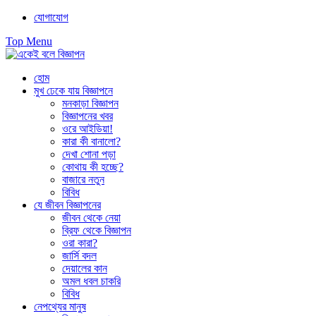
Skip
যোগাযোগ
to
Top Menu
content
হোম
মুখ ঢেকে যায় বিজ্ঞাপনে
মনকাড়া বিজ্ঞাপন
বিজ্ঞাপনের খবর
ওরে আইডিয়া!
কারা কী বানালো?
দেখা শোনা পড়া
কোথায় কী হচ্ছে?
বাজারে নতুন
বিবিধ
যে জীবন বিজ্ঞাপনের
জীবন থেকে নেয়া
ব্রিফ থেকে বিজ্ঞাপন
ওরা কারা?
জার্সি বদল
দেয়ালের কান
অমল ধবল চাকরি
বিবিধ
নেপথ্যের মানুষ