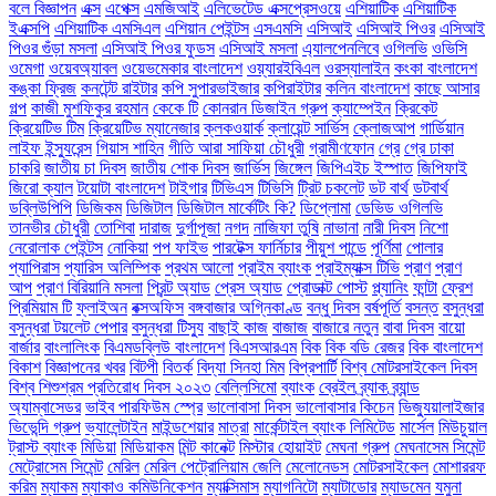
বলে বিজ্ঞাপন
এক্স
এপেক্স
এমজিআই
এলিভেটেড এক্সপ্রেসওয়ে
এশিয়াটিক
এশিয়াটিক
ইএক্সপি
এশিয়াটিক এমসিএল
এশিয়ান পেইন্টস
এসএমসি
এসিআই
এসিআই পিওর
এসিআই
পিওর গুঁড়া মসলা
এসিআই পিওর ফুডস
এসিআই মসলা
এ্যালপেনলিবে
ওগিলভি
ওভিসি
ওমেগা
ওয়েবঅ্যাবল
ওয়েভমেকার বাংলাদেশ
ওয়্যারইবিএল
ওরস্যালাইন
কংকা বাংলাদেশ
কঙ্কা ফ্রিজ
কনটেন্ট রাইটার
কপি সুপারভাইজার
কপিরাইটার
কলিন বাংলাদেশ
কাছে আসার
গল্প
কাজী মুশফিকুর রহমান
কেকে টি
কোনরান ডিজাইন গ্রুপ
ক্যাম্পেইন
ক্রিকেট
ক্রিয়েটিভ টিম
ক্রিয়েটিভ ম্যানেজার
ক্লকওয়ার্ক
ক্লায়েন্ট সার্ভিস
ক্লোজআপ
গার্ডিয়ান
লাইফ ইন্স্যুরেন্স
গিয়াস শাহিন
গীতি আরা সাফিয়া চৌধুরী
গ্রামীণফোন
গ্রে
গ্রে ঢাকা
চাকরি
জাতীয় চা দিবস
জাতীয় শোক দিবস
জার্ভিস
জিঙ্গেল
জিপিএইচ ইস্পাত
জিপিফাই
জিরো ক্যাল
টয়োটা বাংলাদেশ
টাইগার
টিভিএস
টিভিসি
ট্রিট চকলেট
ডট বার্থ
ডটবার্থ
ডব্লিউপিপি
ডিজিকম
ডিজিটাল
ডিজিটাল মার্কেটিং কি?
ডিপ্লোমা
ডেভিড ওগিলভি
তানভীর চৌধুরী
তোশিবা
দারাজ
দুর্গাপূজা
নগদ
নাজিফা তুষি
নাভানা
নারী দিবস
নিশো
নেরোলাক পেইন্টস
নোকিয়া
পপ ফাইভ
পারটেক্স ফার্নিচার
পীয়ুশ পান্ডে
পূর্ণিমা
পোলার
প্যাপিরাস
প্যারিস অলিম্পিক
প্রথম আলো
প্রাইম ব্যাংক
প্রাইম্যাক্স টিভি
প্রাণ
প্রাণ
আপ
প্রাণ বিরিয়ানি মসলা
প্রিন্ট অ্যাড
প্রেস অ্যাড
প্রোডাক্ট পোস্ট
প্ল্যানিং
ফান্টা
ফ্রেশ
প্রিমিয়াম টি
ফ্লাইঅন
বক্সঅফিস
বঙ্গবাজার অগ্নিকাণ্ড
বন্ধু দিবস
বর্ষপূর্তি
বসন্ত
বসুন্ধরা
বসুন্ধরা টয়লেট পেপার
বসুন্ধরা টিস্যু
বাছাই কাজ
বাজাজ
বাজারে নতুন
বাবা দিবস
বায়ো
বার্জার
বাংলালিংক
বিএমডব্লিউ বাংলাদেশ
বিএসআরএম
বিক
বিক বডি রেজর
বিক বাংলাদেশ
বিকাশ
বিজ্ঞাপনের খবর
বিটপী
বিতর্ক
বিদ্যা সিনহা মিম
বিপ্রপার্টি
বিশ্ব মোটরসাইকেল দিবস
বিশ্ব শিশুশ্রম প্রতিরোধ দিবস ২০২৩
বেল্লিসিমো
ব্যাংক
ব্রেইল
ব্র্যাক
ব্র্যান্ড
অ্যাম্বাসেডর
ভাইব পারফিউম স্প্রে
ভালোবাসা দিবস
ভালোবাসার কিচেন
ভিজ্যুয়ালাইজার
ভিভেন্দি গ্রুপ
ভ্যালেন্টাইন
মাইন্ডশেয়ার
মাত্রা
মার্কেন্টাইল ব্যাংক লিমিটেড
মার্সেল
মিউচুয়াল
ট্রাস্ট ব্যাংক
মিডিয়া
মিডিয়াকম
মিন্ট কানেক্ট
মিস্টার হোয়াইট
মেঘনা গ্রুপ
মেঘনাসেম সিমেন্ট
মেট্রোসেম সিমেন্ট
মেরিল
মেরিল পেট্রোলিয়াম জেলি
মেলোনেডস
মোটরসাইকেল
মোশাররফ
করিম
ম্যাকম
ম্যাকাও কমিউনিকেশন
ম্যাক্সিমাস
ম্যাগনিটো
ম্যাটাডোর
ম্যাডমেন
যমুনা