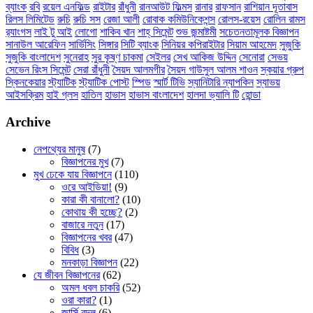
ব্যাংক
রবি
রয়েল এনফিল্ড
রাইটার
রাঁধুনী
রানআউট ফিল্মস
রানার
রাফসান
রাশিয়ান দূতাবাস
রিলস লিমিটেড
রুচি
রুচি সস
রেজা আলী
রোবাক কমিউনিকেশন্স
রোলস-রয়েস
রোলিন রামস
র‌্যাংগস
লাই টু আই
লোগো
শাকিব খান
শাহ্ সিমেন্ট
শুভ জন্মাষ্টমী
সচেতনতামূলক বিজ্ঞাপন
সানাউল আরেফিন
সার্ভিসিং
সিঙ্গার
সিটি ব্যাংক
সিনিয়র কপিরাইটার
সিয়াম আহমেদ
সুজুকি
সুজুকি বাংলাদেশ
সুনেরাহ
সুর কৃষ্ণ চাকমা
সেইলর
সেখ আকিজ উদ্দিন
সেনোরা
সেভয়
সেভেন রিংস সিমেন্ট
সেরা রাঁধুনী
সৈয়দ আলমগীর
সৈয়দ গাউসুল আলম শাওন
স্কয়ার গ্রুপ
স্কিনকেয়ার
স্ট্যাটিক
স্ট্যাটিক পোস্ট
স্পিড
স্মার্ট টিভি
স্যানিটারি ন্যাপকিন
স্যাভয়
আইসক্রিম
হাই গ্লস
হাতিল
হাভাস
হাভাস বাংলাদেশ
হালদা ভ্যালি টি
হোন্ডা
Archive
নেপথ্যের মানুষ
(7)
বিজ্ঞাপনের মুখ
(7)
মুখ ঢেকে যায় বিজ্ঞাপনে
(110)
ওরে আইডিয়া!
(9)
কারা কী বানালো?
(10)
কোথায় কী হচ্ছে?
(2)
বাজারে নতুন
(17)
বিজ্ঞাপনের খবর
(47)
বিবিধ
(3)
মনকাড়া বিজ্ঞাপন
(22)
যে জীবন বিজ্ঞাপনের
(62)
অমল ধবল চাকরি
(52)
ওরা কারা?
(1)
জার্সি বদল
(6)