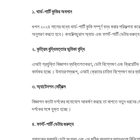
১. থার্ড-পার্টি কুকির অবসান
গুগল ২০২৪ সালের মধ্যে থার্ড-পার্টি কুকি সম্পূর্ণ বন্ধ করার পরিকল্পন
অনুসরণ করতে হবে। কনটেক্সচুয়াল অ্যাড এবং ফার্স্ট-পার্টি ডেটার গুরুত্
২. কৃত্রিম বুদ্ধিমত্তার ভূমিকা বৃদ্ধি
এআই প্রযুক্তি বিজ্ঞাপন ব্যক্তিগতকরণ, ডেটা বিশ্লেষণ এবং ক্রিয়েটি
কার্যকর হচ্ছে। উদাহরণস্বরূপ, এআই ক্রেতার চাহিদা বিশ্লেষণ করে ব
৩. অ্যাটেনশন মেট্রিক্স
বিজ্ঞাপন কতটা দর্শকের মনোযোগ আকর্ষণ করছে তা মাপতে নতুন ধরনের মেট্রিক
দর্শকের সঙ্গে যুক্ত হচ্ছে।
৪. ফার্স্ট-পার্টি ডেটার গুরুত্ব
গ্রাহকের সরাসরি ডেটা সংগ্রহ এবং এর সঠিক ব্যবহারে ব্র্যান্ডগুলো বিনিয়