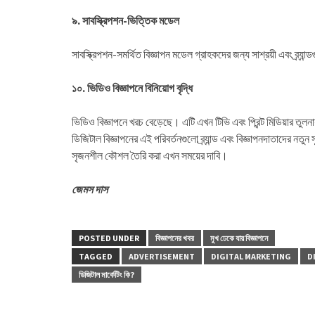
৯. সাবস্ক্রিপশন-ভিত্তিক মডেল
সাবস্ক্রিপশন-সমর্থিত বিজ্ঞাপন মডেল গ্রাহকদের জন্য সাশ্রয়ী এবং ব্র্য
১০. ভিডিও বিজ্ঞাপনে বিনিয়োগ বৃদ্ধি
ভিডিও বিজ্ঞাপনে খরচ বেড়েছে। এটি এখন টিভি এবং প্রিন্ট মিডিয়ার তুলনা
ডিজিটাল বিজ্ঞাপনের এই পরিবর্তনগুলো ব্র্যান্ড এবং বিজ্ঞাপনদাতাদের নত
সৃজনশীল কৌশল তৈরি করা এখন সময়ের দাবি।
জেমস দাস
POSTED UNDER
বিজ্ঞাপনের খবর
মুখ ঢেকে যায় বিজ্ঞাপনে
TAGGED
ADVERTISEMENT
DIGITAL MARKETING
D
ডিজিটাল মার্কেটিং কি?