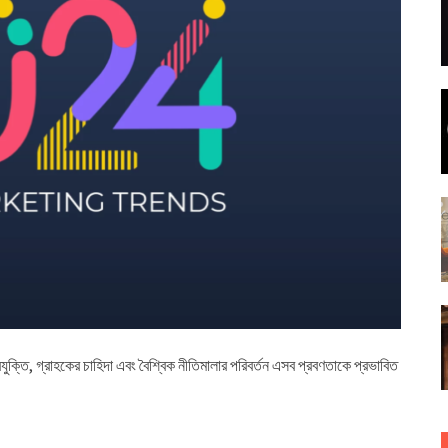
ক্তি, গ্রাহকের চাহিদা এবং বৈশ্বিক নীতিমালার পরিবর্তন এসব প্রবণতাকে প্রভাবিত