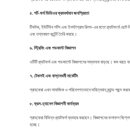
৫. শর্ট-ফর্ম ভিডিওর ক্রমবর্ধমান জনপ্রিয়তা
টিকটক, ইউটিউব শর্টস এবং ইনস্টাগ্রাম রিলস-এর মতো প্ল্যাটফর্মে ছোট ভ
এবং তথ্যবহুল কন্টেন্ট তৈরি করছে।
৬. স্ট্রিমিং এবং পডকাস্ট বিজ্ঞাপন
ওটিটি প্ল্যাটফর্ম এবং পডকাস্টে বিজ্ঞাপনের সম্ভাবনা বাড়ছে। কম খরচে
৭. টেকসই এবং বাস্তবধর্মী মার্কেটিং
গ্রাহকেরা এখন সামাজিক ও পরিবেশগতভাবে দায়িত্ববান ব্র্যান্ড পছন্দ কর
৮. ক্রস-চ্যানেল বিজ্ঞাপনী কার্যক্রম
গ্রাহকেরা বিভিন্ন প্ল্যাটফর্ম ব্যবহার করছেন। বিজ্ঞাপনের ফলাফল বি
হচ্ছে।