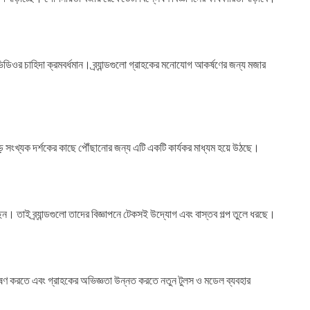
িডিওর চাহিদা ক্রমবর্ধমান। ব্র্যান্ডগুলো গ্রাহকের মনোযোগ আকর্ষণের জন্য মজার
 বড় সংখ্যক দর্শকের কাছে পৌঁছানোর জন্য এটি একটি কার্যকর মাধ্যম হয়ে উঠছে।
ছেন। তাই ব্র্যান্ডগুলো তাদের বিজ্ঞাপনে টেকসই উদ্যোগ এবং বাস্তব গল্প তুলে ধরছে।
শ্লেষণ করতে এবং গ্রাহকের অভিজ্ঞতা উন্নত করতে নতুন টুলস ও মডেল ব্যবহার