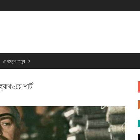
নেপথ্যের মানুষ
্যাথওয়ে শার্ট’