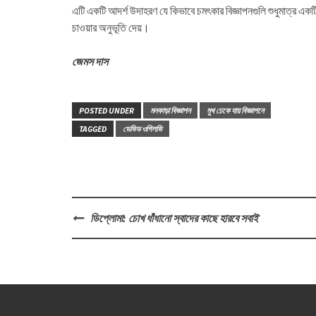
এটি একটি আদর্শ উদাহরণ যে কিভাবে চমৎকার বিজ্ঞাপনগুলি শুধুমাত্র এক
চাওয়ার অনুভূতি দেয়।
জেমস দাস
POSTED UNDER
মনকাড়া বিজ্ঞাপন
মুখ ঢেকে যায় বিজ্ঞাপনে
TAGGED
ডেভিড ওগিলভি
Post
ডিপ্লোমা: চোখ ধাঁধানো স্বাদের কাছে হারবে সবাই
navigation