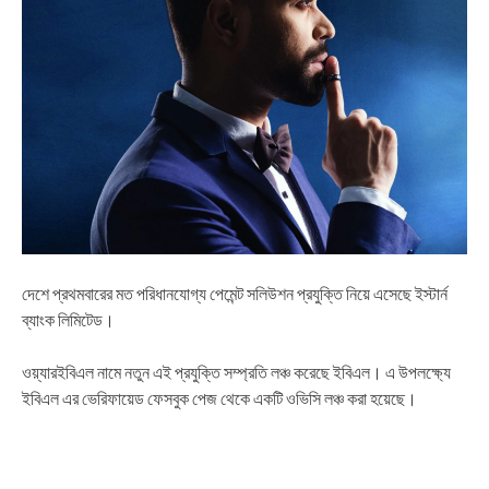
দেশে প্রথমবারের মত পরিধানযোগ্য পেমেন্ট সলিউশন প্রযুক্তি নিয়ে এসেছে ইস্টার্ন
ব্যাংক লিমিটেড।
ওয়্যারইবিএল নামে নতুন এই প্রযুক্তি সম্প্রতি লঞ্চ করেছে ইবিএল। এ উপলক্ষ্যে
ইবিএল এর ভেরিফায়েড ফেসবুক পেজ থেকে একটি ওভিসি লঞ্চ করা হয়েছে।