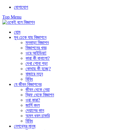
Skip
যোগাযোগ
to
Top Menu
content
হোম
মুখ ঢেকে যায় বিজ্ঞাপনে
মনকাড়া বিজ্ঞাপন
বিজ্ঞাপনের খবর
ওরে আইডিয়া!
কারা কী বানালো?
দেখা শোনা পড়া
কোথায় কী হচ্ছে?
বাজারে নতুন
বিবিধ
যে জীবন বিজ্ঞাপনের
জীবন থেকে নেয়া
ব্রিফ থেকে বিজ্ঞাপন
ওরা কারা?
জার্সি বদল
দেয়ালের কান
অমল ধবল চাকরি
বিবিধ
নেপথ্যের মানুষ