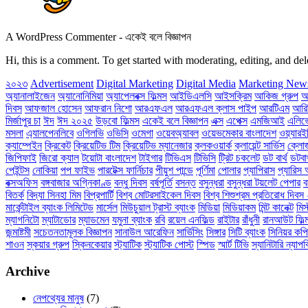
A WordPress Commenter
-
একেই বলে বিজ্ঞাপন
Hi, this is a comment. To get started with moderating, editing, and 
২০২৩
Advertisement
Digital Marketing
Digital Media
Marketing New
অ্যানালাইজেন
অ্যানোনিমিয়া
অ্যাপেলবক্স ফিল্মস
আইডিএলসি
আইসক্রিম
আকিজ গ্রুপ
আ
দিবস
আফজাল হোসেন
আফরান নিশো
আরএফএল
আরএফএল ক্লাস পাইপ
আরটিএম
আরি
মির্জাপুর চা
ঈদ
ঈদ ২০২৫
উড়বো ফিল্মস
একেই বলে বিজ্ঞাপন
এক্স
এপেক্স
এমজিআই
এলিভে
মসলা
এ্যালপেনলিবে
ওগিলভি
ওভিসি
ওমেগা
ওয়েবঅ্যাবল
ওয়েভমেকার বাংলাদেশ
ওয়্যারই
ক্যাম্পেইন
ক্রিকেট
ক্রিয়েটিভ টিম
ক্রিয়েটিভ ম্যানেজার
ক্লকওয়ার্ক
ক্লায়েন্ট সার্ভিস
ক্ল
জিপিফাই
জিরো ক্যাল
টয়োটা বাংলাদেশ
টাইগার
টিভিএস
টিভিসি
ট্রিট চকলেট
ডট বার্থ
ডটবার
পেইন্টস
নোকিয়া
পপ ফাইভ
পারটেক্স ফার্নিচার
পীয়ুশ পান্ডে
পূর্ণিমা
পোলার
প্যাপিরাস
প্যারিস 
বক্সঅফিস
বঙ্গবাজার অগ্নিকাণ্ড
বন্ধু দিবস
বর্ষপূর্তি
বসন্ত
বসুন্ধরা
বসুন্ধরা টয়লেট পেপার
ব
বিতর্ক
বিদ্যা সিনহা মিম
বিপ্রপার্টি
বিশ্ব মোটরসাইকেল দিবস
বিশ্ব শিশুশ্রম প্রতিরোধ দিব
মার্কেন্টাইল ব্যাংক লিমিটেড
মার্সেল
মিউচুয়াল ট্রাস্ট ব্যাংক
মিডিয়া
মিডিয়াকম
মিন্ট কানেক্ট
মিস
ম্যাগনিটো
ম্যাটাডোর
ম্যাডমেন
যমুনা ব্যাংক
রবি
রয়েল এনফিল্ড
রাইটার
রাঁধুনী
রানআউট ফিল্
জন্মাষ্টমী
সচেতনতামূলক বিজ্ঞাপন
সানাউল আরেফিন
সার্ভিসিং
সিঙ্গার
সিটি ব্যাংক
সিনিয়র কপি
শাওন
স্কয়ার গ্রুপ
স্কিনকেয়ার
স্ট্যাটিক
স্ট্যাটিক পোস্ট
স্পিড
স্মার্ট টিভি
স্যানিটারি ন্যাপ
Archive
নেপথ্যের মানুষ
(7)