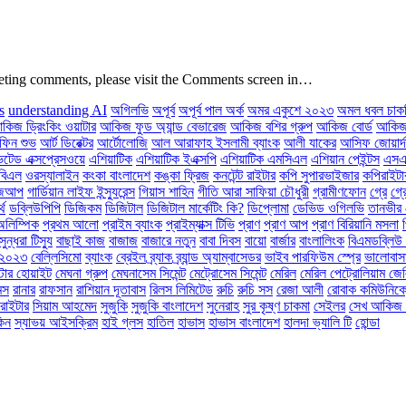
deleting comments, please visit the Comments screen in…
s
understanding AI
অগিলভি
অপূর্ব
অপূর্ব পাল অর্ক
অমর একুশে ২০২৩
অমল ধবল চাক
কিজ ড্রিংকিং ওয়াটার
আকিজ ফুড অ্যান্ড বেভারেজ
আকিজ বশির গ্রুপ
আকিজ বোর্ড
আকিজ 
ফিন শুভ
আর্ট ডিরেক্টর
আর্টোলোজি
আল আরাফাহ ইসলামী ব্যাংক
আলী যাকের
আসিফ জোয়ার্দ
টেড এক্সপ্রেসওয়ে
এশিয়াটিক
এশিয়াটিক ইএক্সপি
এশিয়াটিক এমসিএল
এশিয়ান পেইন্টস
এসএ
বিএল
ওরস্যালাইন
কংকা বাংলাদেশ
কঙ্কা ফ্রিজ
কনটেন্ট রাইটার
কপি সুপারভাইজার
কপিরাইটা
োজআপ
গার্ডিয়ান লাইফ ইন্স্যুরেন্স
গিয়াস শাহিন
গীতি আরা সাফিয়া চৌধুরী
গ্রামীণফোন
গ্রে
গ্র
্থ
ডব্লিউপিপি
ডিজিকম
ডিজিটাল
ডিজিটাল মার্কেটিং কি?
ডিপ্লোমা
ডেভিড ওগিলভি
তানভীর 
অলিম্পিক
প্রথম আলো
প্রাইম ব্যাংক
প্রাইম্যাক্স টিভি
প্রাণ
প্রাণ আপ
প্রাণ বিরিয়ানি মসলা
সুন্ধরা টিস্যু
বাছাই কাজ
বাজাজ
বাজারে নতুন
বাবা দিবস
বায়ো
বার্জার
বাংলালিংক
বিএমডব্লিউ 
স ২০২৩
বেল্লিসিমো
ব্যাংক
ব্রেইল
ব্র্যাক
ব্র্যান্ড অ্যাম্বাসেডর
ভাইব পারফিউম স্প্রে
ভালোবাস
্টার হোয়াইট
মেঘনা গ্রুপ
মেঘনাসেম সিমেন্ট
মেট্রোসেম সিমেন্ট
মেরিল
মেরিল পেট্রোলিয়াম জে
মস
রানার
রাফসান
রাশিয়ান দূতাবাস
রিলস লিমিটেড
রুচি
রুচি সস
রেজা আলী
রোবাক কমিউনিকেশ
রাইটার
সিয়াম আহমেদ
সুজুকি
সুজুকি বাংলাদেশ
সুনেরাহ
সুর কৃষ্ণ চাকমা
সেইলর
সেখ আকিজ উ
কিন
স্যাভয় আইসক্রিম
হাই গ্লস
হাতিল
হাভাস
হাভাস বাংলাদেশ
হালদা ভ্যালি টি
হোন্ডা