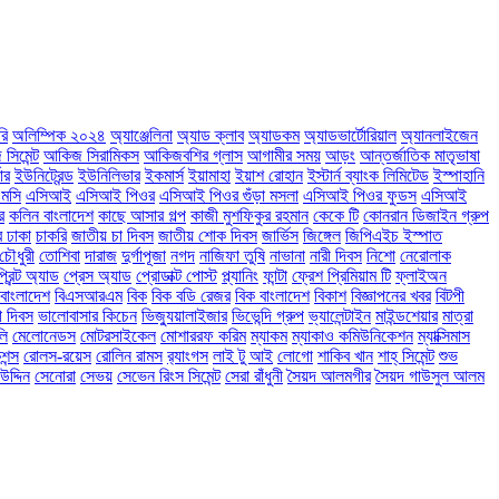
রি
অলিম্পিক ২০২৪
অ্যাঞ্জেলিনা
অ্যাড ক্লাব
অ্যাডকম
অ্যাডভার্টোরিয়াল
অ্যানলাইজেন
সিমেন্ট
আকিজ সিরামিকস
আকিজবশির গ্লাস
আগামীর সময়
আড়ং
আন্তর্জাতিক মাতৃভাষা
ার
ইউনিট্রেন্ড
ইউনিলিভার
ইকমার্স
ইয়ামাহা
ইয়াশ রোহান
ইস্টার্ন ব্যাংক লিমিটেড
ইস্পাহানি
মসি
এসিআই
এসিআই পিওর
এসিআই পিওর গুঁড়া মসলা
এসিআই পিওর ফুডস
এসিআই
র
কলিন বাংলাদেশ
কাছে আসার গল্প
কাজী মুশফিকুর রহমান
কেকে টি
কোনরান ডিজাইন গ্রুপ
ে ঢাকা
চাকরি
জাতীয় চা দিবস
জাতীয় শোক দিবস
জার্ভিস
জিঙ্গেল
জিপিএইচ ইস্পাত
চৌধুরী
তোশিবা
দারাজ
দুর্গাপূজা
নগদ
নাজিফা তুষি
নাভানা
নারী দিবস
নিশো
নেরোলাক
প্রিন্ট অ্যাড
প্রেস অ্যাড
প্রোডাক্ট পোস্ট
প্ল্যানিং
ফান্টা
ফ্রেশ প্রিমিয়াম টি
ফ্লাইঅন
বাংলাদেশ
বিএসআরএম
বিক
বিক বডি রেজর
বিক বাংলাদেশ
বিকাশ
বিজ্ঞাপনের খবর
বিটপী
া দিবস
ভালোবাসার কিচেন
ভিজ্যুয়ালাইজার
ভিভেন্দি গ্রুপ
ভ্যালেন্টাইন
মাইন্ডশেয়ার
মাত্রা
লি
মেলোনেডস
মোটরসাইকেল
মোশাররফ করিম
ম্যাকম
ম্যাকাও কমিউনিকেশন
ম্যাক্সিমাস
ন্স
রোলস-রয়েস
রোলিন রামস
র‌্যাংগস
লাই টু আই
লোগো
শাকিব খান
শাহ্ সিমেন্ট
শুভ
দ্দিন
সেনোরা
সেভয়
সেভেন রিংস সিমেন্ট
সেরা রাঁধুনী
সৈয়দ আলমগীর
সৈয়দ গাউসুল আলম