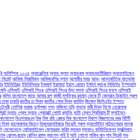
রি
অলিম্পিক ২০২৪
অ্যাঞ্জেলিনা
অ্যাড ক্লাব
অ্যাডকম
অ্যাডভার্টোরিয়াল
অ্যানলাইজেন
সিমেন্ট
আকিজ সিরামিকস
আকিজবশির গ্লাস
আগামীর সময়
আড়ং
আন্তর্জাতিক মাতৃভাষা
ার
ইউনিট্রেন্ড
ইউনিলিভার
ইকমার্স
ইয়ামাহা
ইয়াশ রোহান
ইস্টার্ন ব্যাংক লিমিটেড
ইস্পাহানি
মসি
এসিআই
এসিআই পিওর
এসিআই পিওর গুঁড়া মসলা
এসিআই পিওর ফুডস
এসিআই
র
কলিন বাংলাদেশ
কাছে আসার গল্প
কাজী মুশফিকুর রহমান
কেকে টি
কোনরান ডিজাইন গ্রুপ
ে ঢাকা
চাকরি
জাতীয় চা দিবস
জাতীয় শোক দিবস
জার্ভিস
জিঙ্গেল
জিপিএইচ ইস্পাত
চৌধুরী
তোশিবা
দারাজ
দুর্গাপূজা
নগদ
নাজিফা তুষি
নাভানা
নারী দিবস
নিশো
নেরোলাক
প্রিন্ট অ্যাড
প্রেস অ্যাড
প্রোডাক্ট পোস্ট
প্ল্যানিং
ফান্টা
ফ্রেশ প্রিমিয়াম টি
ফ্লাইঅন
বাংলাদেশ
বিএসআরএম
বিক
বিক বডি রেজর
বিক বাংলাদেশ
বিকাশ
বিজ্ঞাপনের খবর
বিটপী
া দিবস
ভালোবাসার কিচেন
ভিজ্যুয়ালাইজার
ভিভেন্দি গ্রুপ
ভ্যালেন্টাইন
মাইন্ডশেয়ার
মাত্রা
লি
মেলোনেডস
মোটরসাইকেল
মোশাররফ করিম
ম্যাকম
ম্যাকাও কমিউনিকেশন
ম্যাক্সিমাস
ন্স
রোলস-রয়েস
রোলিন রামস
র‌্যাংগস
লাই টু আই
লোগো
শাকিব খান
শাহ্ সিমেন্ট
শুভ