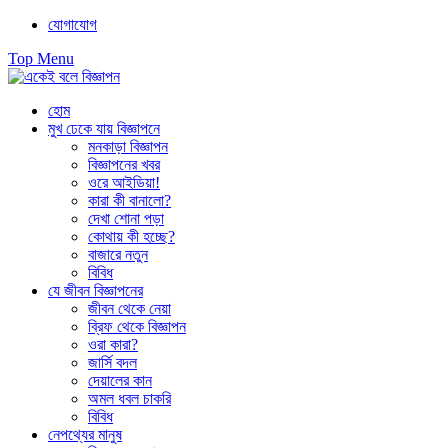
Skip
যোগাযোগ
to
Top Menu
content
হোম
মুখ ঢেকে যায় বিজ্ঞাপনে
মনকাড়া বিজ্ঞাপন
বিজ্ঞাপনের খবর
ওরে আইডিয়া!
কারা কী বানালো?
দেখা শোনা পড়া
কোথায় কী হচ্ছে?
বাজারে নতুন
বিবিধ
যে জীবন বিজ্ঞাপনের
জীবন থেকে নেয়া
ব্রিফ থেকে বিজ্ঞাপন
ওরা কারা?
জার্সি বদল
দেয়ালের কান
অমল ধবল চাকরি
বিবিধ
নেপথ্যের মানুষ