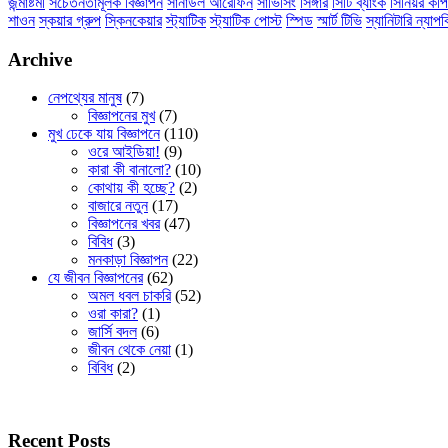
জন্মাষ্টমী
সচেতনতামূলক বিজ্ঞাপন
সানাউল আরেফিন
সার্ভিসিং
সিঙ্গার
সিটি ব্যাংক
সিনিয়র কপি
শাওন
স্কয়ার গ্রুপ
স্কিনকেয়ার
স্ট্যাটিক
স্ট্যাটিক পোস্ট
স্পিড
স্মার্ট টিভি
স্যানিটারি ন্যাপ
Archive
নেপথ্যের মানুষ
(7)
বিজ্ঞাপনের মুখ
(7)
মুখ ঢেকে যায় বিজ্ঞাপনে
(110)
ওরে আইডিয়া!
(9)
কারা কী বানালো?
(10)
কোথায় কী হচ্ছে?
(2)
বাজারে নতুন
(17)
বিজ্ঞাপনের খবর
(47)
বিবিধ
(3)
মনকাড়া বিজ্ঞাপন
(22)
যে জীবন বিজ্ঞাপনের
(62)
অমল ধবল চাকরি
(52)
ওরা কারা?
(1)
জার্সি বদল
(6)
জীবন থেকে নেয়া
(1)
বিবিধ
(2)
Recent Posts