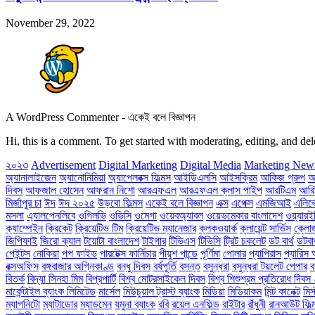
November 29, 2022
A WordPress Commenter
-
একেই বলে বিজ্ঞাপন
Hi, this is a comment. To get started with moderating, editing, and 
২০২৩
Advertisement
Digital Marketing
Digital Media
Marketing New
অ্যানালাইজেন
অ্যানোনিমিয়া
অ্যাপেলবক্স ফিল্মস
আইডিএলসি
আইসক্রিম
আকিজ গ্রুপ
আ
দিবস
আফজাল হোসেন
আফরান নিশো
আরএফএল
আরএফএল ক্লাস পাইপ
আরটিএম
আরি
মির্জাপুর চা
ঈদ
ঈদ ২০২৫
উড়বো ফিল্মস
একেই বলে বিজ্ঞাপন
এক্স
এপেক্স
এমজিআই
এলিভে
মসলা
এ্যালপেনলিবে
ওগিলভি
ওভিসি
ওমেগা
ওয়েবঅ্যাবল
ওয়েভমেকার বাংলাদেশ
ওয়্যারই
ক্যাম্পেইন
ক্রিকেট
ক্রিয়েটিভ টিম
ক্রিয়েটিভ ম্যানেজার
ক্লকওয়ার্ক
ক্লায়েন্ট সার্ভিস
ক্ল
জিপিফাই
জিরো ক্যাল
টয়োটা বাংলাদেশ
টাইগার
টিভিএস
টিভিসি
ট্রিট চকলেট
ডট বার্থ
ডটবার
পেইন্টস
নোকিয়া
পপ ফাইভ
পারটেক্স ফার্নিচার
পীয়ুশ পান্ডে
পূর্ণিমা
পোলার
প্যাপিরাস
প্যারিস 
বক্সঅফিস
বঙ্গবাজার অগ্নিকাণ্ড
বন্ধু দিবস
বর্ষপূর্তি
বসন্ত
বসুন্ধরা
বসুন্ধরা টয়লেট পেপার
ব
বিতর্ক
বিদ্যা সিনহা মিম
বিপ্রপার্টি
বিশ্ব মোটরসাইকেল দিবস
বিশ্ব শিশুশ্রম প্রতিরোধ দিব
মার্কেন্টাইল ব্যাংক লিমিটেড
মার্সেল
মিউচুয়াল ট্রাস্ট ব্যাংক
মিডিয়া
মিডিয়াকম
মিন্ট কানেক্ট
মিস
ম্যাগনিটো
ম্যাটাডোর
ম্যাডমেন
যমুনা ব্যাংক
রবি
রয়েল এনফিল্ড
রাইটার
রাঁধুনী
রানআউট ফিল্