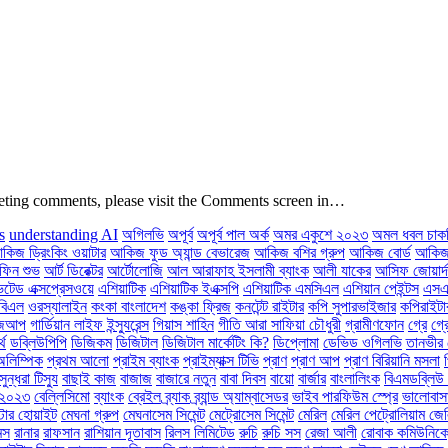
deleting comments, please visit the Comments screen in…
s
understanding AI
অগিলভি
অপূর্ব
অপূর্ব পাল অর্ক
অমর একুশে ২০২৩
অমল ধবল চাক
কিজ ড্রিংকিং ওয়াটার
আকিজ ফুড অ্যান্ড বেভারেজ
আকিজ বশির গ্রুপ
আকিজ বোর্ড
আকিজ 
ফিন শুভ
আর্ট ডিরেক্টর
আর্টোলোজি
আল আরাফাহ ইসলামী ব্যাংক
আলী যাকের
আসিফ জোয়ার্দ
টেড এক্সপ্রেসওয়ে
এশিয়াটিক
এশিয়াটিক ইএক্সপি
এশিয়াটিক এমসিএল
এশিয়ান পেইন্টস
এসএ
বিএল
ওরস্যালাইন
কংকা বাংলাদেশ
কঙ্কা ফ্রিজ
কনটেন্ট রাইটার
কপি সুপারভাইজার
কপিরাইটা
োজআপ
গার্ডিয়ান লাইফ ইন্স্যুরেন্স
গিয়াস শাহিন
গীতি আরা সাফিয়া চৌধুরী
গ্রামীণফোন
গ্রে
গ্র
্থ
ডব্লিউপিপি
ডিজিকম
ডিজিটাল
ডিজিটাল মার্কেটিং কি?
ডিপ্লোমা
ডেভিড ওগিলভি
তানভীর 
অলিম্পিক
প্রথম আলো
প্রাইম ব্যাংক
প্রাইম্যাক্স টিভি
প্রাণ
প্রাণ আপ
প্রাণ বিরিয়ানি মসলা
সুন্ধরা টিস্যু
বাছাই কাজ
বাজাজ
বাজারে নতুন
বাবা দিবস
বায়ো
বার্জার
বাংলালিংক
বিএমডব্লিউ 
স ২০২৩
বেল্লিসিমো
ব্যাংক
ব্রেইল
ব্র্যাক
ব্র্যান্ড অ্যাম্বাসেডর
ভাইব পারফিউম স্প্রে
ভালোবাস
্টার হোয়াইট
মেঘনা গ্রুপ
মেঘনাসেম সিমেন্ট
মেট্রোসেম সিমেন্ট
মেরিল
মেরিল পেট্রোলিয়াম জে
মস
রানার
রাফসান
রাশিয়ান দূতাবাস
রিলস লিমিটেড
রুচি
রুচি সস
রেজা আলী
রোবাক কমিউনিকেশ