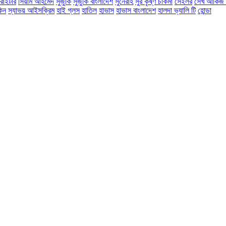
রাইটার
সিয়াম আহমেদ
সুজুকি
সুজুকি বাংলাদেশ
সুনেরাহ
সুর কৃষ্ণ চাকমা
সেইলর
সেখ আকিজ উ
কিন
স্যাভয় আইসক্রিম
হাই গ্লস
হাতিল
হাভাস
হাভাস বাংলাদেশ
হালদা ভ্যালি টি
হোন্ডা