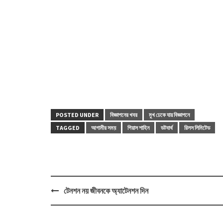
POSTED UNDER
বিজ্ঞাপনের খবর
মুখ ঢেকে যায় বিজ্ঞাপনে
TAGGED
আগামীর সময়
গিয়াস শাহিন
ডটবার্থ
রিলস লিমিটেড
Post
টেনশন নয় জীবনকে অ্যাটেনশন দিন
navigation