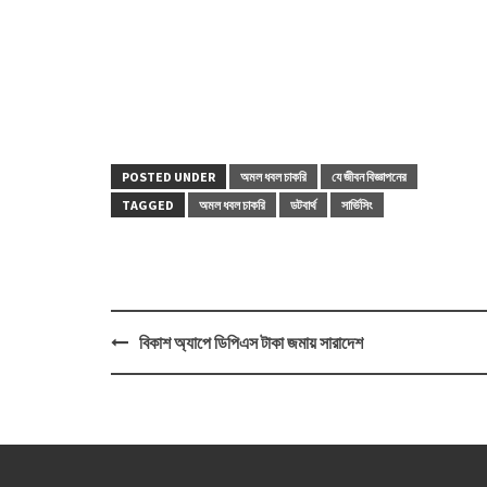
POSTED UNDER
অমল ধবল চাকরি
যে জীবন বিজ্ঞাপনের
TAGGED
অমল ধবল চাকরি
ডটবার্থ
সার্ভিসিং
Post
বিকাশ অ্যাপে ডিপিএস টাকা জমায় সারাদেশ
navigation