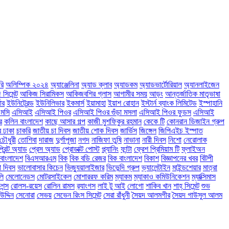
রি
অলিম্পিক ২০২৪
অ্যাঞ্জেলিনা
অ্যাড ক্লাব
অ্যাডকম
অ্যাডভার্টোরিয়াল
অ্যানলাইজেন
সিমেন্ট
আকিজ সিরামিকস
আকিজবশির গ্লাস
আগামীর সময়
আড়ং
আন্তর্জাতিক মাতৃভাষা
ার
ইউনিট্রেন্ড
ইউনিলিভার
ইকমার্স
ইয়ামাহা
ইয়াশ রোহান
ইস্টার্ন ব্যাংক লিমিটেড
ইস্পাহানি
মসি
এসিআই
এসিআই পিওর
এসিআই পিওর গুঁড়া মসলা
এসিআই পিওর ফুডস
এসিআই
র
কলিন বাংলাদেশ
কাছে আসার গল্প
কাজী মুশফিকুর রহমান
কেকে টি
কোনরান ডিজাইন গ্রুপ
ে ঢাকা
চাকরি
জাতীয় চা দিবস
জাতীয় শোক দিবস
জার্ভিস
জিঙ্গেল
জিপিএইচ ইস্পাত
চৌধুরী
তোশিবা
দারাজ
দুর্গাপূজা
নগদ
নাজিফা তুষি
নাভানা
নারী দিবস
নিশো
নেরোলাক
প্রিন্ট অ্যাড
প্রেস অ্যাড
প্রোডাক্ট পোস্ট
প্ল্যানিং
ফান্টা
ফ্রেশ প্রিমিয়াম টি
ফ্লাইঅন
বাংলাদেশ
বিএসআরএম
বিক
বিক বডি রেজর
বিক বাংলাদেশ
বিকাশ
বিজ্ঞাপনের খবর
বিটপী
া দিবস
ভালোবাসার কিচেন
ভিজ্যুয়ালাইজার
ভিভেন্দি গ্রুপ
ভ্যালেন্টাইন
মাইন্ডশেয়ার
মাত্রা
লি
মেলোনেডস
মোটরসাইকেল
মোশাররফ করিম
ম্যাকম
ম্যাকাও কমিউনিকেশন
ম্যাক্সিমাস
ন্স
রোলস-রয়েস
রোলিন রামস
র‌্যাংগস
লাই টু আই
লোগো
শাকিব খান
শাহ্ সিমেন্ট
শুভ
দ্দিন
সেনোরা
সেভয়
সেভেন রিংস সিমেন্ট
সেরা রাঁধুনী
সৈয়দ আলমগীর
সৈয়দ গাউসুল আলম