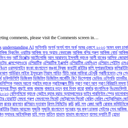
deleting comments, please visit the Comments screen in…
s
understanding AI
অগিলভি
অপূর্ব
অপূর্ব পাল অর্ক
অমর একুশে ২০২৩
অমল ধবল চাক
কিজ ড্রিংকিং ওয়াটার
আকিজ ফুড অ্যান্ড বেভারেজ
আকিজ বশির গ্রুপ
আকিজ বোর্ড
আকিজ 
ফিন শুভ
আর্ট ডিরেক্টর
আর্টোলোজি
আল আরাফাহ ইসলামী ব্যাংক
আলী যাকের
আসিফ জোয়ার্দ
টেড এক্সপ্রেসওয়ে
এশিয়াটিক
এশিয়াটিক ইএক্সপি
এশিয়াটিক এমসিএল
এশিয়ান পেইন্টস
এসএ
বিএল
ওরস্যালাইন
কংকা বাংলাদেশ
কঙ্কা ফ্রিজ
কনটেন্ট রাইটার
কপি সুপারভাইজার
কপিরাইটা
োজআপ
গার্ডিয়ান লাইফ ইন্স্যুরেন্স
গিয়াস শাহিন
গীতি আরা সাফিয়া চৌধুরী
গ্রামীণফোন
গ্রে
গ্র
্থ
ডব্লিউপিপি
ডিজিকম
ডিজিটাল
ডিজিটাল মার্কেটিং কি?
ডিপ্লোমা
ডেভিড ওগিলভি
তানভীর 
অলিম্পিক
প্রথম আলো
প্রাইম ব্যাংক
প্রাইম্যাক্স টিভি
প্রাণ
প্রাণ আপ
প্রাণ বিরিয়ানি মসলা
সুন্ধরা টিস্যু
বাছাই কাজ
বাজাজ
বাজারে নতুন
বাবা দিবস
বায়ো
বার্জার
বাংলালিংক
বিএমডব্লিউ 
স ২০২৩
বেল্লিসিমো
ব্যাংক
ব্রেইল
ব্র্যাক
ব্র্যান্ড অ্যাম্বাসেডর
ভাইব পারফিউম স্প্রে
ভালোবাস
্টার হোয়াইট
মেঘনা গ্রুপ
মেঘনাসেম সিমেন্ট
মেট্রোসেম সিমেন্ট
মেরিল
মেরিল পেট্রোলিয়াম জে
মস
রানার
রাফসান
রাশিয়ান দূতাবাস
রিলস লিমিটেড
রুচি
রুচি সস
রেজা আলী
রোবাক কমিউনিকেশ
রাইটার
সিয়াম আহমেদ
সুজুকি
সুজুকি বাংলাদেশ
সুনেরাহ
সুর কৃষ্ণ চাকমা
সেইলর
সেখ আকিজ উ
কিন
স্যাভয় আইসক্রিম
হাই গ্লস
হাতিল
হাভাস
হাভাস বাংলাদেশ
হালদা ভ্যালি টি
হোন্ডা