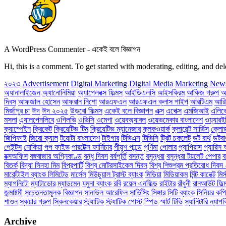
A WordPress Commenter
-
একেই বলে বিজ্ঞাপন
Hi, this is a comment. To get started with moderating, editing, and 
২০২৩
Advertisement
Digital Marketing
Digital Media
Marketing New
অ্যানালাইজেন
অ্যানোনিমিয়া
অ্যাপেলবক্স ফিল্মস
আইডিএলসি
আইসক্রিম
আকিজ গ্রুপ
আ
দিবস
আফজাল হোসেন
আফরান নিশো
আরএফএল
আরএফএল ক্লাস পাইপ
আরটিএম
আরি
মির্জাপুর চা
ঈদ
ঈদ ২০২৫
উড়বো ফিল্মস
একেই বলে বিজ্ঞাপন
এক্স
এপেক্স
এমজিআই
এলিভে
মসলা
এ্যালপেনলিবে
ওগিলভি
ওভিসি
ওমেগা
ওয়েবঅ্যাবল
ওয়েভমেকার বাংলাদেশ
ওয়্যারই
ক্যাম্পেইন
ক্রিকেট
ক্রিয়েটিভ টিম
ক্রিয়েটিভ ম্যানেজার
ক্লকওয়ার্ক
ক্লায়েন্ট সার্ভিস
ক্ল
জিপিফাই
জিরো ক্যাল
টয়োটা বাংলাদেশ
টাইগার
টিভিএস
টিভিসি
ট্রিট চকলেট
ডট বার্থ
ডটবার
পেইন্টস
নোকিয়া
পপ ফাইভ
পারটেক্স ফার্নিচার
পীয়ুশ পান্ডে
পূর্ণিমা
পোলার
প্যাপিরাস
প্যারিস 
বক্সঅফিস
বঙ্গবাজার অগ্নিকাণ্ড
বন্ধু দিবস
বর্ষপূর্তি
বসন্ত
বসুন্ধরা
বসুন্ধরা টয়লেট পেপার
ব
বিতর্ক
বিদ্যা সিনহা মিম
বিপ্রপার্টি
বিশ্ব মোটরসাইকেল দিবস
বিশ্ব শিশুশ্রম প্রতিরোধ দিব
মার্কেন্টাইল ব্যাংক লিমিটেড
মার্সেল
মিউচুয়াল ট্রাস্ট ব্যাংক
মিডিয়া
মিডিয়াকম
মিন্ট কানেক্ট
মিস
ম্যাগনিটো
ম্যাটাডোর
ম্যাডমেন
যমুনা ব্যাংক
রবি
রয়েল এনফিল্ড
রাইটার
রাঁধুনী
রানআউট ফিল্
জন্মাষ্টমী
সচেতনতামূলক বিজ্ঞাপন
সানাউল আরেফিন
সার্ভিসিং
সিঙ্গার
সিটি ব্যাংক
সিনিয়র কপি
শাওন
স্কয়ার গ্রুপ
স্কিনকেয়ার
স্ট্যাটিক
স্ট্যাটিক পোস্ট
স্পিড
স্মার্ট টিভি
স্যানিটারি ন্যাপ
Archive