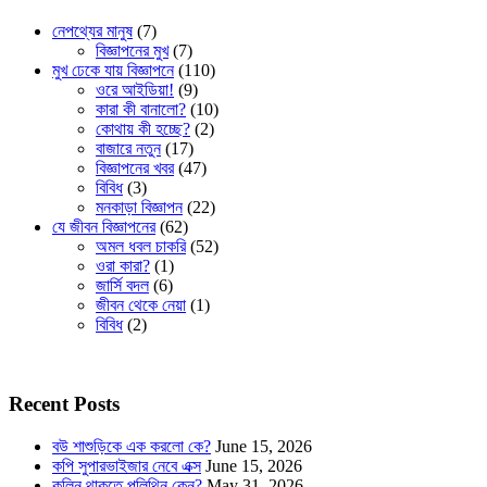
নেপথ্যের মানুষ
(7)
বিজ্ঞাপনের মুখ
(7)
মুখ ঢেকে যায় বিজ্ঞাপনে
(110)
ওরে আইডিয়া!
(9)
কারা কী বানালো?
(10)
কোথায় কী হচ্ছে?
(2)
বাজারে নতুন
(17)
বিজ্ঞাপনের খবর
(47)
বিবিধ
(3)
মনকাড়া বিজ্ঞাপন
(22)
যে জীবন বিজ্ঞাপনের
(62)
অমল ধবল চাকরি
(52)
ওরা কারা?
(1)
জার্সি বদল
(6)
জীবন থেকে নেয়া
(1)
বিবিধ
(2)
Recent Posts
বউ শাশুড়িকে এক করলো কে?
June 15, 2026
কপি সুপারভাইজার নেবে এক্স
June 15, 2026
কলিন থাকতে পলিথিন কেন?
May 31, 2026