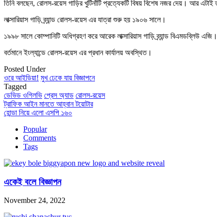
তিনি বলছেন, রোলস-রয়েস গাড়ির খুটিনাঁটি প্রত্যেকটি বিষয় বিশেষ নজর দেয়। আর এটা
লাক্সারিয়াস গাড়ি ব্র্যান্ড রোলস-রয়েস এর যাত্রা শুরু হয় ১৯০৬ সালে।
১৯৯৮ সালে কোম্পানিটি অধিগ্রহণ করে আরেক লাক্সারিয়াস গাড়ি ব্র্যান্ড বিএমডব্লিউ এজি
বর্তমানে ইংল্যান্ডে রোলস-রয়েস এর প্রধান কার্যালয় অবস্থিত।
Posted Under
ওরে আইডিয়া!
মুখ ঢেকে যায় বিজ্ঞাপনে
Tagged
ডেভিড ওগিলভি
প্রেস অ্যাড
রোলস-রয়েস
Post
ট্রাফিক আইন মানতে আহ্বান টয়োটার
হোন্ডা নিয়ে এলো এসপি ১৬০
navigation
Popular
Comments
Tags
একেই বলে বিজ্ঞাপন
November 24, 2022