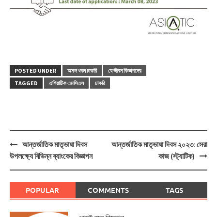
POSTED UNDER
অমল ধবল চাকরি
যে জীবন বিজ্ঞাপনের
TAGGED
এশিয়াটিক এমসিএল
চাকরি
Post
আন্তর্জাতিক মাতৃভাষা দিবস
আন্তর্জাতিক মাতৃভাষা দিবস ২০২৩: সেরা
navigation
উপলক্ষ্যে বিভিন্ন ব্যাংকের বিজ্ঞাপন
কাজ (স্ট্যাটিক)
POPULAR
COMMENTS
TAGS