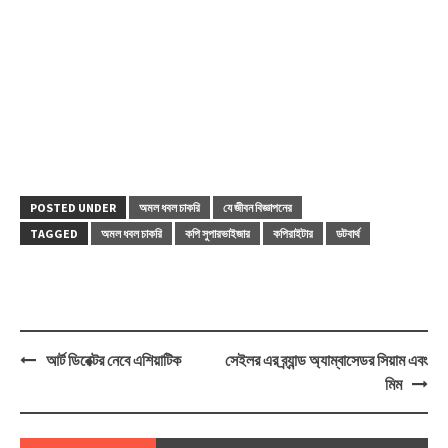
POSTED UNDER
অমল ধবল চাকরি
যে জীবন বিজ্ঞাপনের
TAGGED
অমল ধবল চাকরি
কপি সুপারভাইজার
কপিরাইটার
ডটবার্থ
Post
আর্ট ডিরেক্টর নেবে এশিয়াটিক
সেইলর এর ব্র্যান্ড অ্যাম্বাসেডর সিয়াম এবং
navigation
মিম