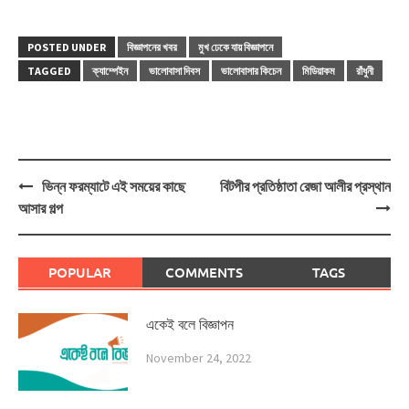
POSTED UNDER
বিজ্ঞাপনের খবর
মুখ ঢেকে যায় বিজ্ঞাপনে
TAGGED
ক্যাম্পেইন
ভালোবাসা দিবস
ভালোবাসার কিচেন
মিডিয়াকম
রাঁধুনী
Post
ভিন্ন ফরম্যাটে এই সময়ের কাছে
বিটপীর প্রতিষ্ঠাতা রেজা আলীর প্রস্থান
navigation
আসার গল্প
POPULAR
COMMENTS
TAGS
একেই বলে বিজ্ঞাপন
November 24, 2022